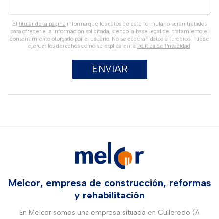
El
titular de la página
informa que los datos de este formulario serán tratados
para ofrecerle la información solicitada, siendo la base legal del tratamiento el
consentimiento otorgado por el usuario. No se cederán datos a terceros. Puede
ejercer los derechos como se explica en la
Política de Privacidad
.
Melcor, empresa de construcción, reformas
y rehabilitación
En Melcor somos una empresa situada en Culleredo (A